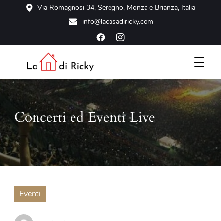
Via Romagnosi 34, Seregno, Monza e Brianza, Italia
info@lacasadiricky.com
Scopri la tua casa vacanze a Seregno, a due passi da Monza
La Casa di Ricky
e Milano
Concerti ed Eventi Live
Eventi