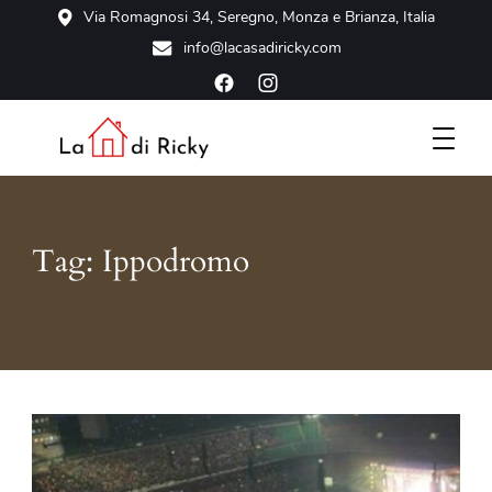
Via Romagnosi 34, Seregno, Monza e Brianza, Italia
info@lacasadiricky.com
Scopri la tua casa vacanze a Seregno, a due passi da Monza
La Casa di Ricky
e Milano
Tag:
Ippodromo