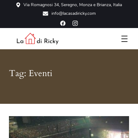
Via Romagnosi 34, Seregno, Monza e Brianza, Italia
info@lacasadiricky.com
Scopri la tua casa vacanze a Seregno, a due passi da Monza
La Casa di Ricky
e Milano
Tag:
Eventi